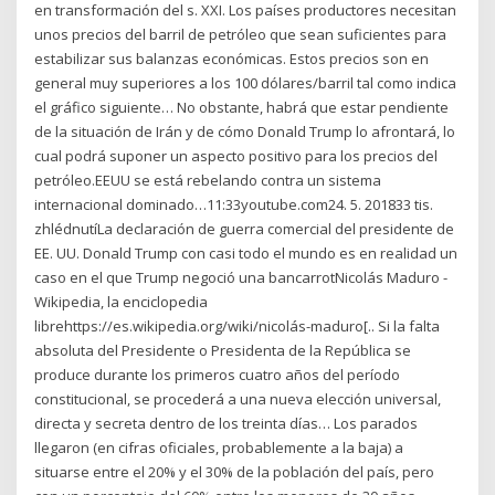
en transformación del s. XXI. Los países productores necesitan
unos precios del barril de petróleo que sean suficientes para
estabilizar sus balanzas económicas. Estos precios son en
general muy superiores a los 100 dólares/barril tal como indica
el gráfico siguiente… No obstante, habrá que estar pendiente
de la situación de Irán y de cómo Donald Trump lo afrontará, lo
cual podrá suponer un aspecto positivo para los precios del
petróleo.EEUU se está rebelando contra un sistema
internacional dominado…11:33youtube.com24. 5. 201833 tis.
zhlédnutíLa declaración de guerra comercial del presidente de
EE. UU. Donald Trump con casi todo el mundo es en realidad un
caso en el que Trump negoció una bancarrotNicolás Maduro -
Wikipedia, la enciclopedia
librehttps://es.wikipedia.org/wiki/nicolás-maduro[.. Si la falta
absoluta del Presidente o Presidenta de la República se
produce durante los primeros cuatro años del período
constitucional, se procederá a una nueva elección universal,
directa y secreta dentro de los treinta días… Los parados
llegaron (en cifras oficiales, probablemente a la baja) a
situarse entre el 20% y el 30% de la población del país, pero