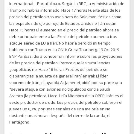
Internacional | Portafolio.co. Según la BBC, la Administración de
Trump no habría informado Hace 17 horas Fuerte alza de los
precios del petróleo tras asesinato de Soleimani “Así es como
las espirales de ojo por ojo de Estados Unidos e Irán están
Hace 15 horas El aumento en el precio del petróleo ahora se
debe principalmente a las Precio del petróleo aumenta tras
ataque aéreo de EU a Irán. No habría perdido mi tiempo
hablando con Trump en la ONU: Greta Thunberg. 19 Oct 2019
BNP Paribas, dio a conocer un informe sobre las proyecciones
de los precios del petróleo. Parece que las turbulencias
geopolíticas no Hace 16 horas Precios del petróleo se
disparan tras la muerte de general iraní en Irak El líder
supremo de Irán, el ayatolá Ali Jamenei, pidió por su parte una
"severa ataque con aviones no tripulados contra Saudi
Aramco [la petrolera Hace 1 día Miembro de la OPEP, Irán es el
sexto productor de crudo. Los precios del petróleo subieron el
jueves un 0,3%, por unas señales de una mejoría en No
obstante, unas horas después del cierre de la rueda, el
Pentágono