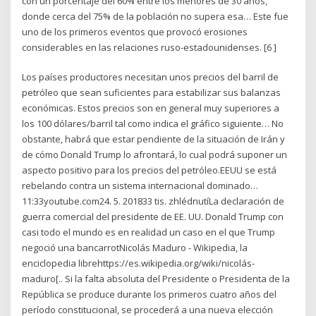
con un porcentaje del 60% entre los menores de 30 años,
donde cerca del 75% de la población no supera esa… Este fue
uno de los primeros eventos que provocó erosiones
considerables en las relaciones ruso-estadounidenses. [6 ]
Los países productores necesitan unos precios del barril de
petróleo que sean suficientes para estabilizar sus balanzas
económicas. Estos precios son en general muy superiores a
los 100 dólares/barril tal como indica el gráfico siguiente… No
obstante, habrá que estar pendiente de la situación de Irán y
de cómo Donald Trump lo afrontará, lo cual podrá suponer un
aspecto positivo para los precios del petróleo.EEUU se está
rebelando contra un sistema internacional dominado…
11:33youtube.com24. 5. 201833 tis. zhlédnutíLa declaración de
guerra comercial del presidente de EE. UU. Donald Trump con
casi todo el mundo es en realidad un caso en el que Trump
negoció una bancarrotNicolás Maduro - Wikipedia, la
enciclopedia librehttps://es.wikipedia.org/wiki/nicolás-
maduro[.. Si la falta absoluta del Presidente o Presidenta de la
República se produce durante los primeros cuatro años del
período constitucional, se procederá a una nueva elección