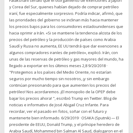
Falakshahi señaló que el otorgamiento de exenciones a Japón
y Corea del Sur, quienes habían dejado de comprar petróleo
iraní, fue especialmente sorpresivo. Podría indicar, afirmó, que
las prioridades del gobierno se inclinan más hacia mantener
los precios bajos para los consumidores estadounidenses que
hacia oprimir a Irán. «Si se mantiene la tendencia alcista de los
precios del petróleo y la producción de países como Arabia
Saudí y Rusia no aumenta, EE UU tendrá que dar exenciones a
algunos compradores iraníes de petróleo», explicó. Irán, con
unas de las reservas de petróleo y gas mayores del mundo, ha
llegado a exportar en los últimos meses 2,8 9/20/2018 ·
"Protegemos a los países del Medio Oriente, no estarían
seguros por mucho tiempo sin nosotros, ¡y sin embargo
continúan presionando para que aumenten los precios del
petróleo! Nos acordaremos. ¡El monopolio de la OPEP debe
bajar los precios ahora! ", escribió Trump en Twitter. Blog de
noticias e informativo de José Abigail Cruz Infante. Para
recordar, ver el pasado en fotos, soñar con el futuro y
mantenerte bien informado. 6/29/2019 · OSAKA (Sputnik) — El
presidente de EEUU, Donald Trump, y el príncipe heredero de
Arabia Saudí, Mohammed bin Salman Al Saud, dialogaron en el